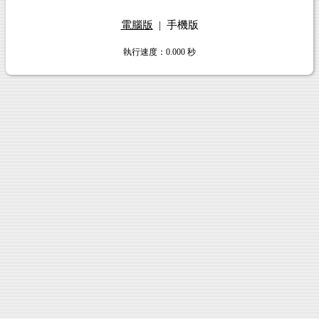
電腦版
|
手機版
執行速度
：0.000
秒