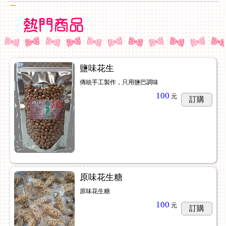
3/16-3/22公休，3/23恢復營業
限量橘子花生糖開賣囉
獨家薑味花生糖開賣中
2023年2月橘子口味完畢銷售囉～
鹽味花生
傳統手工製作，只用鹽巴調味
100
元
訂購
原味花生糖
原味花生糖
100
元
訂購