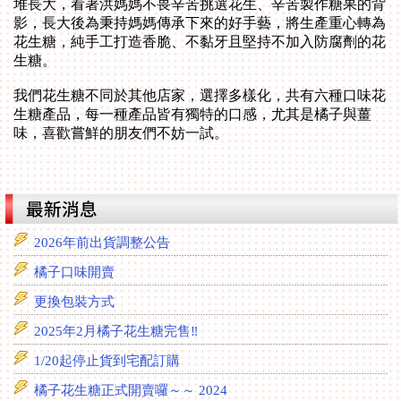
堆長大，看著洪媽媽不畏辛苦挑選花生、辛苦製作糖果的背
影，長大後為秉持媽媽傳承下來的好手藝，將生產重心轉為
花生糖，純手工打造香脆、不黏牙且堅持不加入防腐劑的花
生糖。
我們花生糖不同於其他店家，選擇多樣化，共有六種口味花
生糖產品，每一種產品皆有獨特的口感，尤其是橘子與薑
味，喜歡嘗鮮的朋友們不妨一試。
2026年前出貨調整公告
橘子口味開賣
更換包裝方式
2025年2月橘子花生糖完售‼️
1/20起停止貨到宅配訂購
橘子花生糖正式開賣囉～～ 2024