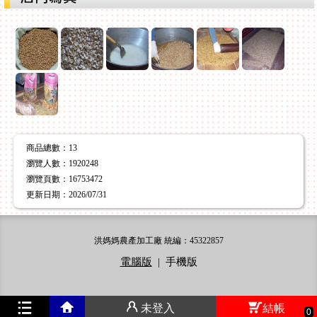
商品總數
：13
瀏覽人數
：
1920248
瀏覽頁數
：
16753472
更新日期
：2026/07/31
洪媽媽農產加工廠 統編：45322857
電腦版
|
手機版
未登入
結帳
0