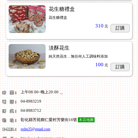
花生糖禮盒
花生糖禮盒
310
元
訂購
淡酥花生
純天然花生，無任何人工調味料添加
100
元
訂購
上午08:00~晚上20:00 ＿
04-8983219
04-8983712
彰化縣芳苑鄉仁愛村芳樂街16號
本店地圖
redm35@gmail.com