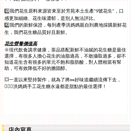
1️⃣我們花生原料來源皆來至於芳苑本土生產"9號花生"，口
感更加細緻、花生味濃郁，是別人無法評比。
2️⃣我們的新鮮保證，每到產季洪媽媽親自到農地採購新鮮花
生，我們花生糖品質好且新鮮。
花生營養價值高
🌞現代飲食講求健康，茶品搭配新鮮不油膩的花生糖是最佳
選擇，有很多人擔心花生的油脂過高，不敢攝取過多，卻不
知道花生含有很多的單元不飽和脂肪酸，對人體相當有幫
助，可有效降低不好的膽固醇。
💥一直以來堅持製作，就為了將🥜好味道繼續流傳下去，
🙍🏼‍♀️洪媽媽手工花生糖永遠都是甜點的最佳選擇！